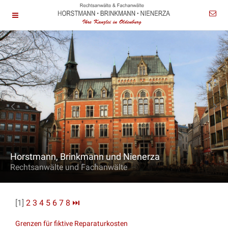
Horstmann, Brinkmann und Nienerza
Rechtsanwälte und Fachanwälte
[1]
2
3
4
5
6
7
8
⏭
Grenzen für fiktive Reparaturkosten